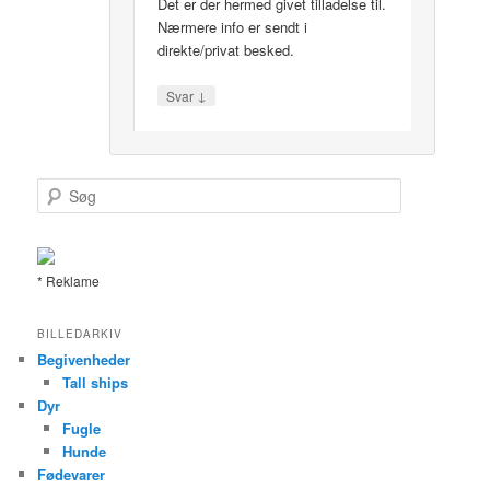
Det er der hermed givet tilladelse til.
Nærmere info er sendt i
direkte/privat besked.
↓
Svar
S
ø
g
* Reklame
BILLEDARKIV
Begivenheder
Tall ships
Dyr
Fugle
Hunde
Fødevarer