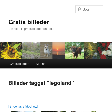
Fortsæt
til
Søg
primært
indhold
Gratis billeder
Din kilde til gratis billeder på nettet
Hovedmenu
Gratis billeder
Kontakt
Billeder tagget "legoland"
[Show as slideshow]