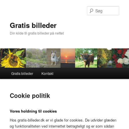
Fortsæt
til
Søg
primært
indhold
Gratis billeder
Din kilde til gratis billeder på nettet
Hovedmenu
Gratis billeder
Kontakt
Cookie politik
Vores holdning til cookies
Hos gratis-billeder.dk er vi glade for cookies. De udvider glæden
og funktionaliteten ved internettet betragteligt og er som sådan