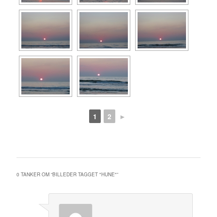
1
2
►
0 TANKER OM “
BILLEDER TAGGET "HUNE"
”