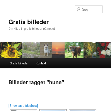
Fortsæt
til
Søg
primært
indhold
Gratis billeder
Din kilde til gratis billeder på nettet
Hovedmenu
Gratis billeder
Kontakt
Billeder tagget "hune"
[Show as slideshow]