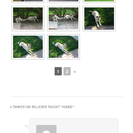
1
2
►
0 TANKER OM “
BILLEDER TAGGET "HUNDE"
”