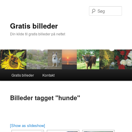
Fortsæt
til
Søg
primært
indhold
Gratis billeder
Din kilde til gratis billeder på nettet
Hovedmenu
Gratis billeder
Kontakt
Billeder tagget "hunde"
[Show as slideshow]