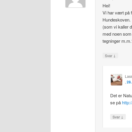
Hei!
Vi har vært på f
Hundeskoven. D
(som vi kaller 
med noen som h
tegninger m.m.
↓
Svar
Las
,
28.
Det er Natu
se på
http:
↓
Svar