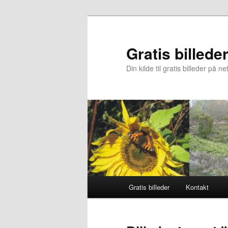
Fortsæt
til
primært
Gratis billede
indhold
Din kilde til gratis billeder på ne
Hovedmenu
Gratis billeder
Kontakt