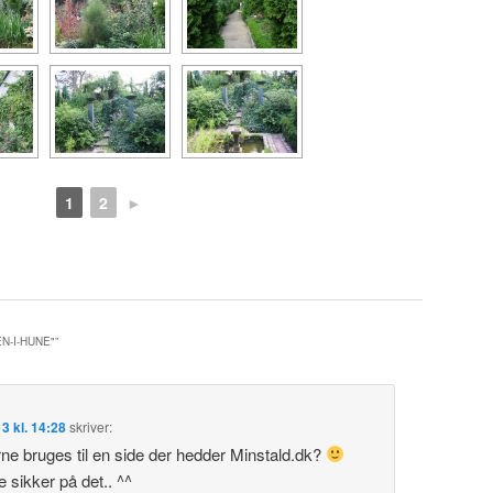
1
2
►
N-I-HUNE"
”
3 kl. 14:28
skriver:
rne bruges til en side der hedder Minstald.dk?
e sikker på det.. ^^