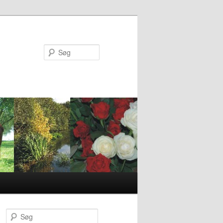
Søg
S
ø