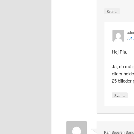
↓
Svar
adm
,
31.
Hej Pia,
Ja, du må g
ellers holde
25 billeder 
↓
Svar
Kari Spæren San