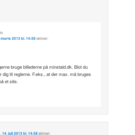
in
 marts 2013 kl. 14:58
skriver:
erne bruge billederne på minstald.dk. Blot du
r dig til reglerne. F.eks., at der max. må bruges
på et site.
d
,
14. juli 2013 kl. 14:58
skriver: