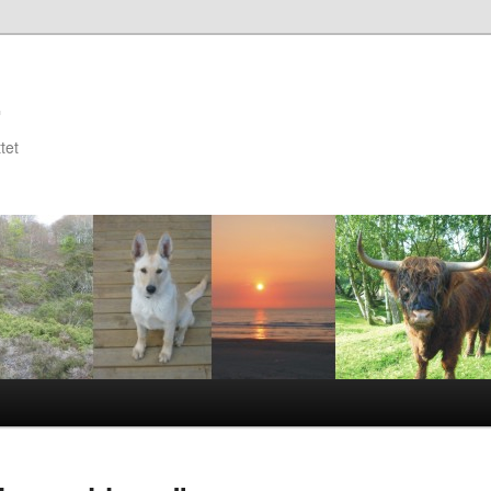
r
ttet